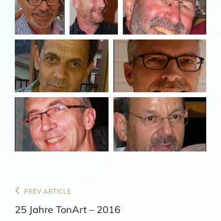
Beitragsnavigation
Previous
PREV ARTICLE
Post
25 Jahre TonArt – 2016