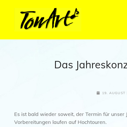
TONART
Der Alsbacher Chor
Das Jahreskon
POSTED-
19. AUGUST 
ON
Es ist bald wieder soweit, der Termin für unse
Vorbereitungen laufen auf Hochtouren.