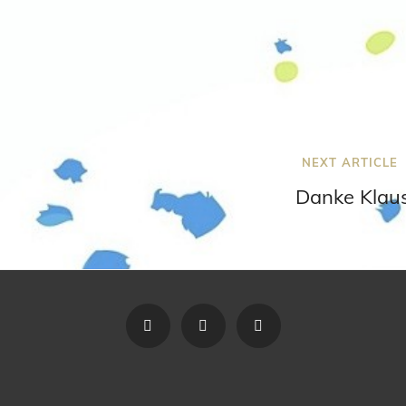
Next
NEXT ARTICLE
Post
Danke Klaus
Vereinssatzung
Der
Impressum
Vorstand