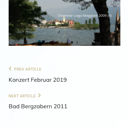
Chorreise Lago Maggiore 2009 (5)
Beitragsnavigation
Previous
PREV ARTICLE
Post
Konzert Februar 2019
Next
NEXT ARTICLE
Post
Bad Bergzabern 2011