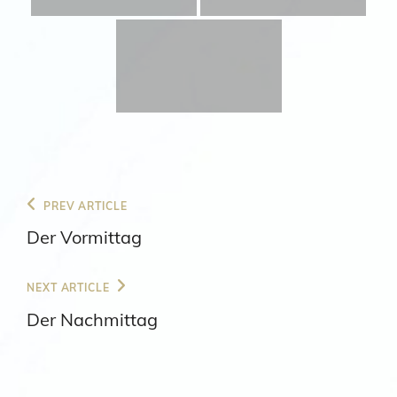
Beitragsnavigation
Previous
PREV ARTICLE
Post
Der Vormittag
Next
NEXT ARTICLE
Post
Der Nachmittag