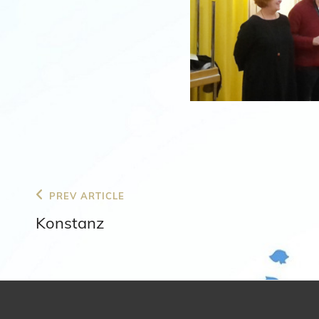
Beitragsnavigation
Previous
PREV ARTICLE
Post
Konstanz