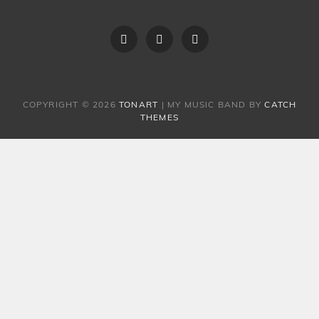
Vereinssatzung
Der
Impressum
Vorstand
COPYRIGHT © 2026
TONART
|
MY MUSIC BAND BY
CATCH
THEMES