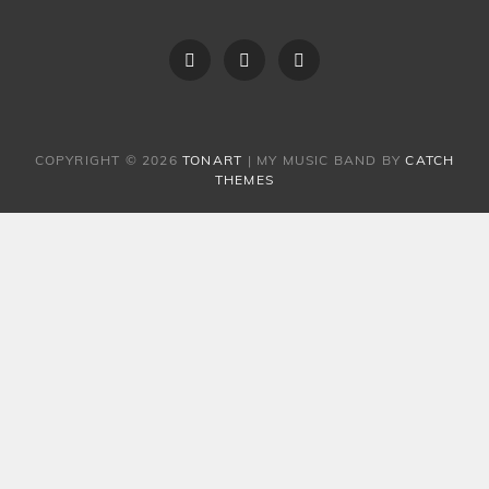
Vereinssatzung
Der
Impressum
Vorstand
COPYRIGHT © 2026
TONART
|
MY MUSIC BAND BY
CATCH
THEMES